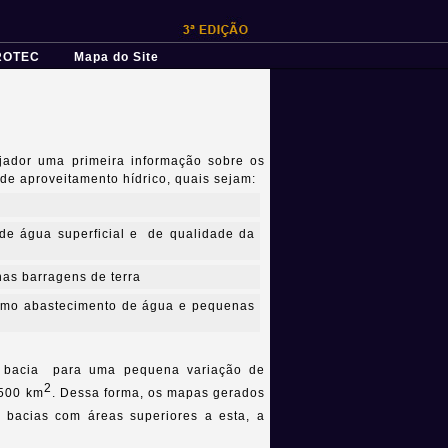
ROTEC
Mapa do Site
ejador uma primeira informação sobre os
de aproveitamento hídrico, quais sejam:
de água superficial e de qualidade da
as barragens de terra
 como abastecimento de água e pequenas
a bacia para uma pequena variação de
2
 500 km
. Dessa forma, os mapas gerados
a bacias com áreas superiores a esta, a