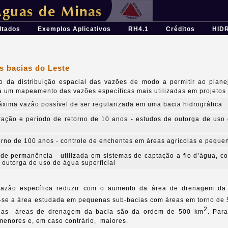
ferramenta para o planejamento e gestão dos recursos hídricos
ltados
Exemplos Aplicativos
RH4.1
Créditos
HID
s bacias do Leste
o da distribuição espacial das vazões de modo a permitir ao plan
 a um mapeamento das vazões específicas mais utilizadas em projetos 
áxima vazão possível de ser regularizada em uma bacia hidrográfica
ação e período de retorno de 10 anos - estudos de outorga de uso 
rno de 100 anos - controle de enchentes em áreas agrícolas e pequen
 de permanência - utilizada em sistemas de captação a fio d’água,
e outorga de uso de água superficial
 vazão específica reduzir com o aumento da área de drenagem d
u-se a área estudada em pequenas sub-bacias com áreas em torno de
2
cujas áreas de drenagem da bacia são da ordem de 500 km
. Par
 menores e, em caso contrário, maiores.