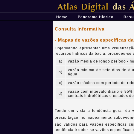
Átlas Digital das Águas de Minas - Uma 
Home
Panorama Hídrico
Resu
Consulta Informativa
- Mapas de vazões específicas da
Objetivando apresentar uma visualizaçã
recursos hídricos da bacia, procedeu-se
a)
vazão média de longo período - m
vazão mínima de sete dias de dur
b)
água
c)
vazão máxima com período de reto
vazão com intervalo diário e 95%
d)
centrais hidrelétricas e estudos d
Tendo em vista a tendência geral da
precipitação, no mapeamento, subdividi
são válidos para vazões específicas 
tendência é obter-se vazões específicas