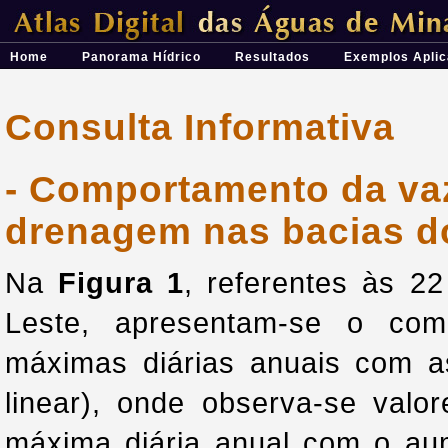
Átlas Digital das Águas de Minas - Uma ferramenta para o planeja
Home
Panorama Hídrico
Resultados
Exemplos Aplic
Consulta Informativa
- Comportamento da va
drenagem nas bacias d
Na
Figura 1
, referentes às 22
Leste, apresentam-se o com
máximas diárias anuais com 
linear), onde observa-se valo
máxima diária anual com o au