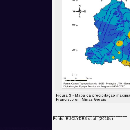
Figura 3 - Mapa da precipitação máxima
Francisco em Minas Gerais
________________________________
Fonte: EUCLYDES et al. (2010q)