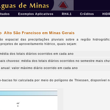
ferramenta para o planejamento e gestão dos recursos hídricos
ltados
Exemplos Aplicativos
RH4.1
Créditos
HID
do Alto São Francisco em Minas Gerais
ção espacial das precipitações pluviais sobre a região hidrográ
 projetos de aproveitamento hídrico, quais sejam:
 média dos totais diários ocorridos em cada ano
mais chuvoso: média dos totais diários ocorridos no semestre mais ch
a anual: valor máximo diário ocorrido em cada ano
b-bacias foi calculada por meio do polígono de Thiessen, disponível 