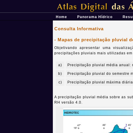
Átlas Digital das Águas de Minas - Uma 
Home
Panorama Hídrico
Resu
Consulta Informativa
- Mapas de precipitação pluvial 
Objetivando apresentar uma visualiza
precipitações pluviais mais utilizadas em
a)
Precipitação pluvial média anual:
b)
Precipitação pluvial do semestre 
c)
Precipítação pluvial máxima diári
A precipitação pluvial média sobre as su
RH versão 4.0.